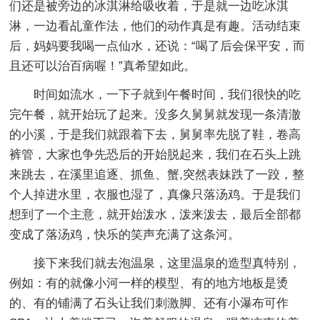
们还是被旁边的冰淇淋给吸收着，于是就一边吃冰淇
淋，一边看乩童作法，他们的动作真是有趣。活动结束
后，妈妈要我喝一点仙水，还说：“喝了后会保平安，而
且还可以治百病喔！”真希望如此。
时间如流水，一下子就到午餐时间，我们很快的吃
完午餐，就开始玩了起来。没多久舅舅就发现一条清澈
的小溪，于是我们就跟着下去，舅舅率先脱了鞋，卷高
裤管，大家也争先恐后的开始脱起来，我们在石头上跳
来跳去，在溪里追逐、抓鱼、蟹,突然表妹跌了一跤，整
个人掉进水里，衣服也湿了，真像只落汤鸡。于是我们
想到了一个主意，就开始泼水，泼来泼去，最后全部都
变成了落汤鸡，快乐的笑声充满了这条河。
接下来我们就去泡温泉，这里温泉的造型真特别，
例如：有的就像小河一样的模型、有的地方地板是烫
的、有的铺满了石头让我们刺激脚、还有小瀑布可作