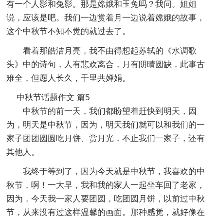
有一个人影和兔影。那是嫦娥和玉兔吗？我问。姐姐
说，应该是吧。我们一边赏着月一边说着嫦娥的故事，
这个中秋节不知不觉的就过去了。
看着那皓洁月亮，我不由得想起苏轼的《水调歌
头》中的诗句，人有悲欢离合，月有阴晴圆缺，此事古
难全，但愿人长久，千里共婵娟。
中秋节话题作文 篇5
中秋节的前一天，我们都盼望着赶快到明天，因
为，明天是中秋节，因为，明天我们就可以和我们的一
家子团团圆圆吃月饼、赏月光，不止我们一家子，还有
其他人。
我终于等到了，因为今天就是中秋节，我喜欢的中
秋节，啊！一大早，我和我的家人一起坐车回了老家，
因为，今天我一家人要团圆，吃团圆月饼，以前过中秋
节，从来没有过这样温馨的画面。那种感觉，就好像在