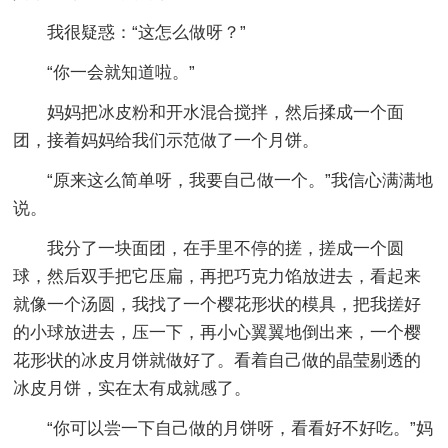
我很疑惑：“这怎么做呀？”
“你一会就知道啦。”
妈妈把冰皮粉和开水混合搅拌，然后揉成一个面
团，接着妈妈给我们示范做了一个月饼。
“原来这么简单呀，我要自己做一个。”我信心满满地
说。
我分了一块面团，在手里不停的搓，搓成一个圆
球，然后双手把它压扁，再把巧克力馅放进去，看起来
就像一个汤圆，我找了一个樱花形状的模具，把我搓好
的小球放进去，压一下，再小心翼翼地倒出来，一个樱
花形状的冰皮月饼就做好了。看着自己做的晶莹剔透的
冰皮月饼，实在太有成就感了。
“你可以尝一下自己做的月饼呀，看看好不好吃。”妈