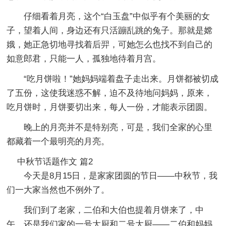
仔细看着月亮，这个“白玉盘”中似乎有个美丽的女
子，望着人间，身边还有只活蹦乱跳的兔子。那就是嫦
娥，她正急切地寻找着后羿，可她怎么也找不到自己的
如意郎君，只能一人，孤独地待着月宫。
“吃月饼啦！”她妈妈端着盘子走出来。月饼都被切成
了五份，这使我迷惑不解，迫不及待地问妈妈，原来，
吃月饼时，月饼要切出来，每人一份，才能表示团圆。
晚上的月亮并不是特别亮，可是，我们全家的心里
都藏着一个最明亮的月亮。
中秋节话题作文 篇2
今天是8月15日，是家家团圆的节日——中秋节，我
们一大家当然也不例外了。
我们到了老家，二伯和大伯也提着月饼来了，中
午，还是我们家的一号大厨和二号大厨——二伯和妈妈