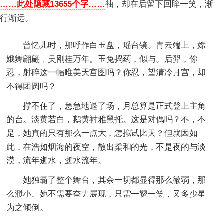
……此处隐藏13655个字……
袖，却在后留下回眸一笑，渐
行渐远。
曾忆儿时，那呼作白玉盘，瑶台镜。青云端上，嫦
娥舞翩翩，吴刚桂万年。玉兔捣药，似与。后羿，你
忍，射碎这一幅唯美天宫图吗？你忍，望清冷月宫，却
不得团圆吗？
撑不住了，急急地退了场，月总算是正式登上主角
的台。淡黄若白，鹅黄衬雅黑托。这是对偶吗？不，不
是，她真的只有那么一点大，怎拟试比天？但就因如
此，在浩如烟海的夜空，散出柔和的光，不是夜的与淡
漠，流年逝水，逝水流年。
她独霸了整个舞台，其余一切都显得那么微弱，那
么渺小。她不需要奋力展现，只需一颦一笑，又多少星
为之倾倒。