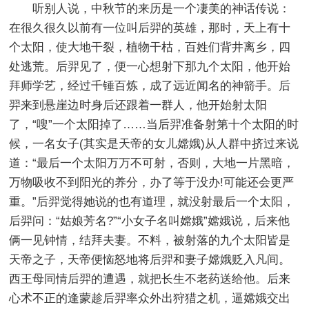
听别人说，中秋节的来历是一个凄美的神话传说：
在很久很久以前有一位叫后羿的英雄，那时，天上有十
个太阳，使大地干裂，植物干枯，百姓们背井离乡，四
处逃荒。后羿见了，便一心想射下那九个太阳，他开始
拜师学艺，经过千锤百炼，成了远近闻名的神箭手。后
羿来到悬崖边时身后还跟着一群人，他开始射太阳
了，“嗖”一个太阳掉了……当后羿准备射第十个太阳的时
候，一名女子(其实是天帝的女儿嫦娥)从人群中挤过来说
道：“最后一个太阳万万不可射，否则，大地一片黑暗，
万物吸收不到阳光的养分，办了等于没办!可能还会更严
重。”后羿觉得她说的也有道理，就没射最后一个太阳，
后羿问：“姑娘芳名?”“小女子名叫嫦娥”嫦娥说，后来他
俩一见钟情，结拜夫妻。不料，被射落的九个太阳皆是
天帝之子，天帝便恼怒地将后羿和妻子嫦娥贬入凡间。
西王母同情后羿的遭遇，就把长生不老药送给他。后来
心术不正的逢蒙趁后羿率众外出狩猎之机，逼嫦娥交出